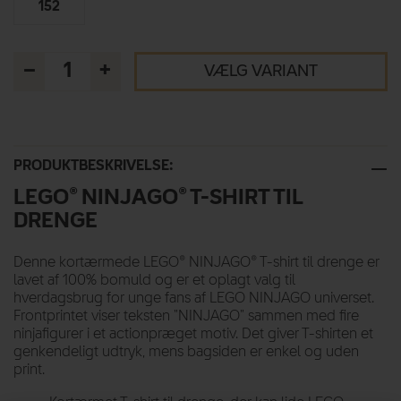
152
–
+
VÆLG VARIANT
PRODUKTBESKRIVELSE:
LEGO® NINJAGO® T-SHIRT TIL
DRENGE
Denne kortærmede LEGO® NINJAGO® T-shirt til drenge er
lavet af 100% bomuld og er et oplagt valg til
hverdagsbrug for unge fans af LEGO NINJAGO universet.
Frontprintet viser teksten "NINJAGO" sammen med fire
ninjafigurer i et actionpræget motiv. Det giver T-shirten et
genkendeligt udtryk, mens bagsiden er enkel og uden
print.