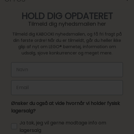
VASKEANVISNING
FRAGT OG LEVERING
VORES HISTORIE
HOLD DIG OPDATERET
RETUR OG REKLAMATION
ANSVARLIGHED
Tilmeld dig nyhedsmailen her
PRODUKTINFORMATION
CERTIFICERINGER OG KONTROLLER
FORTRYD DIN ORDRE
Tilmeld dig KABOOKI nyhedsmailen, og få fri fragt på
RETURNERING
din første ordre! Når du er tilmeldt, går du heller ikke
glip af nyt om LEGO® børnetøj, information om
udsalg, sjove konkurrencer og meget mere.
First Name
Email
Ønsker du også at vide hvornår vi holder fysisk
lagersalg?
Ja tak, jeg vil gerne modtage info om
lagersalg