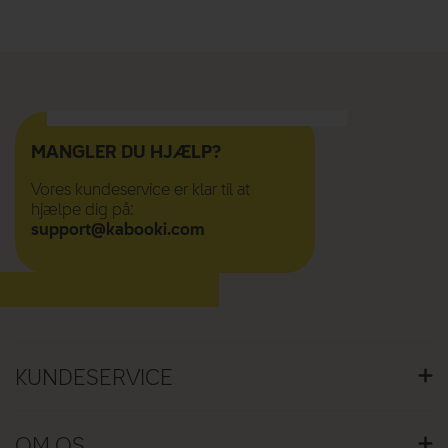
MANGLER DU HJÆLP?
Vores kundeservice er klar til at
hjælpe dig på:
support@kabooki.com
KUNDESERVICE
KUNDESERVICE
STØRRELSESGUIDE
OM OS