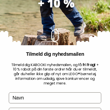
Ingen kemisk rens
Vi sender ind til kl. 14:00 på alle hverdage
It looks like you're visiting our Danish site.
Må ikke bleges, og brug ikke vaskepulver
Click the button below to go to our EU
indeholdende optisk hvidt.
webshop.
Nem retur med forudbetalt label
2-3 dages levering
Go to KABOOKI.com
Tilmeld dig nyhedsmailen
Tilmeld dig KABOOKI nyhedsmailen, og få
fri fragt
+
10 % rabat på din første ordre! Når du er tilmeldt,
POPULÆRE PRODUKTER - KORTÆRMEDE T-
går du heller ikke glip af nyt om LEGO® børnetøj,
SHIRTS
information om udsalg, sjove konkurrencer og
meget mere.
Navn
-50%
-50%