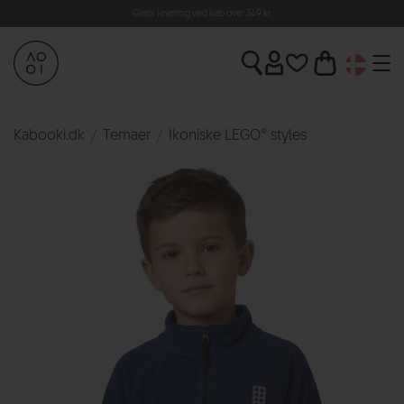
14 dages fortrydelsesret
*
Kabooki.dk
Temaer
Ikoniske LEGO® styles