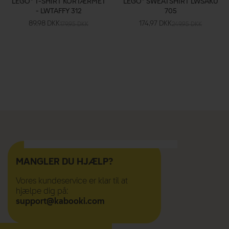
LEGO® T-SHIRT KORTÆRMET
LEGO® SWEATSHIRT LWSAKU
- LWTAFFY 312
705
89,98 DKK
174,97 DKK
179,95 DKK
249,95 DKK
MANGLER DU HJÆLP?
Vores kundeservice er klar til at
hjælpe dig på:
support@kabooki.com