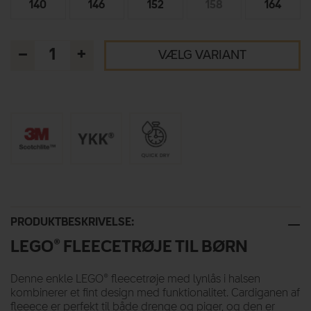
140
146
152
158
164
–
+
VÆLG VARIANT
PRODUKTBESKRIVELSE:
LEGO® FLEECETRØJE TIL BØRN
Denne enkle LEGO® fleecetrøje med lynlås i halsen
kombinerer et fint design med funktionalitet. Cardiganen af
fleeece er perfekt til både drenge og piger, og den er