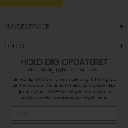
KUNDESERVICE
KUNDESERVICE
STØRRELSESGUIDE
OM OS
VASKEANVISNING
FRAGT OG LEVERING
VORES HISTORIE
HOLD DIG OPDATERET
RETUR OG REKLAMATION
ANSVARLIGHED
Tilmeld dig nyhedsmailen her
PRODUKTINFORMATION
CERTIFICERINGER OG KONTROLLER
FORTRYD DIN ORDRE
Tilmeld dig KABOOKI nyhedsmailen, og få fri fragt på
RETURNERING
din første ordre! Når du er tilmeldt, går du heller ikke
glip af nyt om LEGO® børnetøj, information om
udsalg, sjove konkurrencer og meget mere.
First Name
Email